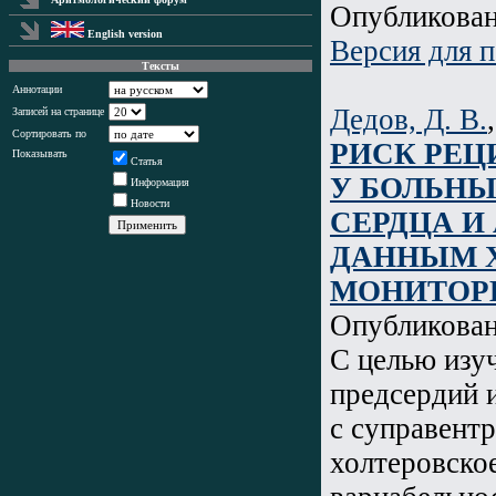
Опубликова
English version
Версия для п
Тексты
Аннотации
Дедов, Д. В.
Записей на странице
Сортировать по
РИСК РЕЦ
Показывать
Статья
У БОЛЬН
Информация
Новости
СЕРДЦА И
ДАННЫМ 
МОНИТОР
Опубликова
С целью изу
предсердий и
с суправент
холтеровско