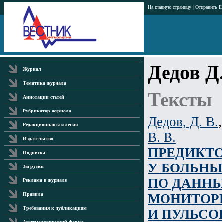
На главную страницу
|
Отправить E
Дедов Д.
Журнал
Тематика журнала
Тексты
Аннотации статей
Рубрикатор журнала
Дедов, Д. В.
Редакционная коллегия
В. В.
Издательство
ПРЕДИКТО
Подписка
У БОЛЬНЫ
Загрузки
ПО ДАНН
Реклама в журнале
МОНИТОР
Правила
Требования к публикациям
И ПУЛЬС
Аритмологический форум