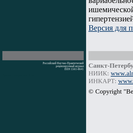
вариабельно
ишемической
гипертензией
Версия для п
Российский Научно-Практический
Санкт-Петербу
рецензируемый журнал
ISSN 1561-8641
НИИК:
www.alm
Время генерации: 0 мс
ИНКАРТ:
www.i
© Copyright "В