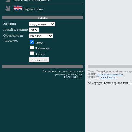
English version
Тексты
Аннотации
Записей на странице
Сортировать по
Показывать
Статья
Информация
Новости
Российский Научно-Практический
Санкт-Петербургское общество кард
рецензируемый журнал
НИИК:
www.almazovcentre.ru
ISSN 1561-8641
ИНКАРТ:
www.incart.ru
Время генерации: 6 мс
© Copyright "Вестник аритмологии",