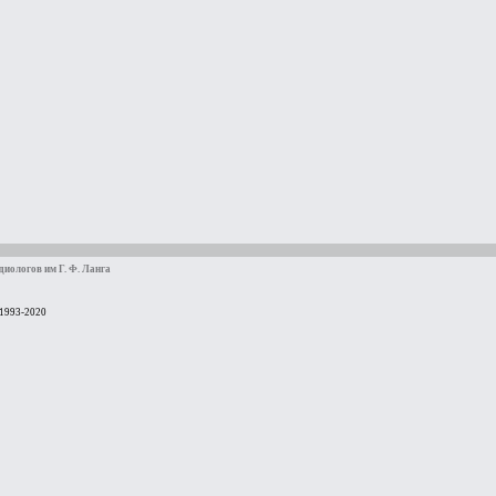
иологов им Г. Ф. Ланга
 1993-2020