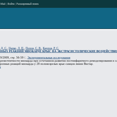
-Mail
|
Войти
|
Расширенный поиск
 Д. С.
,
Цапко, Л. П.
,
Попов, С. В.
,
Карпов, Р. С.
НЫХ РЕАКЦИЙ МИОКАРДЕ КРЫС НА ЭКСТРАСИСТОЛИЧЕСКИЕ ВОЗДЕЙСТВИ
9/2009, стр. 56-59 /..
Экспериментальные исследования
резистентности миокарда при сочетанном развитии постинфарктного ремоделирования и са
ропных реакций миокарда у 28 половозрелых крыс-самцов линии Вистар.
я