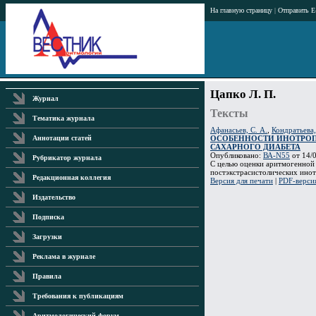
На главную страницу
|
Отправить E
Цапко Л. П.
Журнал
Тексты
Тематика журнала
Афанасьев, С. А.
,
Кондратьева,
ОСОБЕННОСТИ ИНОТРОП
Аннотации статей
САХАРНОГО ДИАБЕТА
Опубликовано:
ВА-N55
от 14/0
Рубрикатор журнала
С целью оценки аритмогенной 
постэкстрасистолических инот
Редакционная коллегия
Версия для печати
|
PDF-верси
Издательство
Подписка
Загрузки
Реклама в журнале
Правила
Требования к публикациям
Аритмологический форум