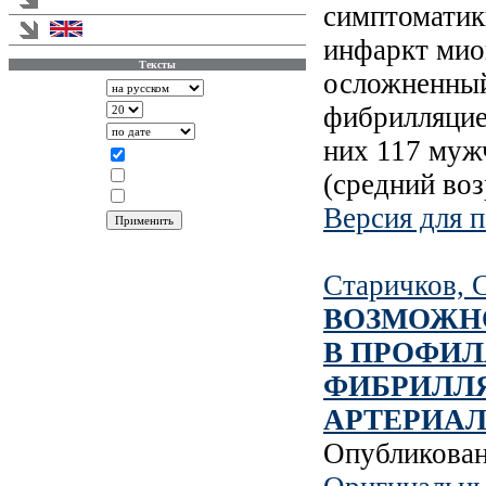
симптоматик
English version
инфаркт мио
Тексты
осложненный
Аннотации
фибрилляцие
Записей на странице
Сортировать по
них 117 мужч
Показывать
Статья
(средний воз
Информация
Новости
Версия для п
Старичков, С
ВОЗМОЖН
В ПРОФИ
ФИБРИЛЛЯ
АРТЕРИАЛ
Опубликова