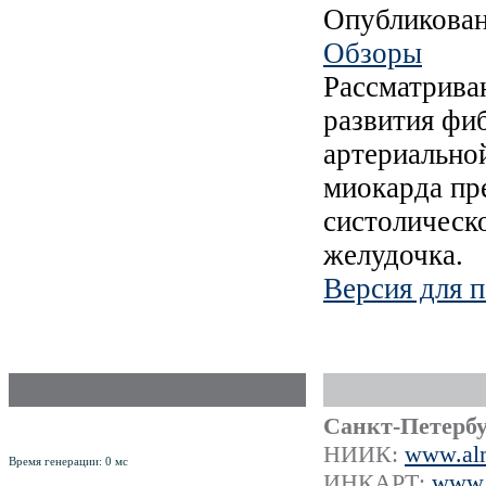
Опубликова
Обзоры
Рассматрива
развития фи
артериально
миокарда пр
систолическ
желудочка.
Версия для п
Российский Научно-Практический
Санкт-Петербу
рецензируемый журнал
ISSN 1561-8641
НИИК:
www.alm
Время генерации: 0 мс
ИНКАРТ:
www.i