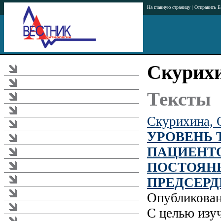
На главную страницу
|
Отправить E
Скурихи
Журнал
Тематика журнала
Тексты
Аннотации статей
Рубрикатор журнала
Скурихина, 
Редакционная коллегия
УРОВЕНЬ 
Издательство
ПАЦИЕНТО
Подписка
ПОСТОЯН
Загрузки
ПРЕДСЕР
Реклама в журнале
Опубликова
Правила
Требования к публикациям
С целью изу
Аритмологический форум