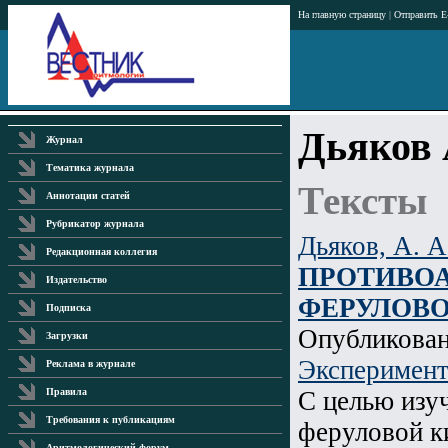
На главную страницу
|
Отправить E
Дьяков 
Журнал
Тематика журнала
Тексты
Аннотации статей
Рубрикатор журнала
Дьяков, А. А
Редакционная коллегия
ПРОТИВО
Издательство
ФЕРУЛОВ
Подписка
Опубликова
Загрузки
Эксперимент
Реклама в журнале
С целью изу
Правила
Требования к публикациям
феруловой к
Аритмологический форум