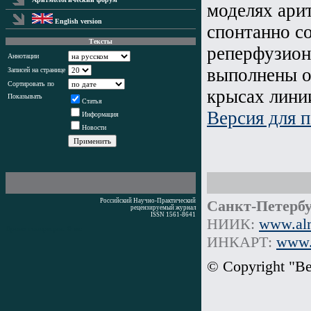
моделях ари
English version
спонтанно с
Тексты
реперфузион
Аннотации
выполнены о
Записей на странице
Сортировать по
крысах лини
Показывать
Статья
Версия для п
Информация
Новости
Российский Научно-Практический
Санкт-Петербу
рецензируемый журнал
ISSN 1561-8641
НИИК:
www.alm
Время генерации: 0 мс
ИНКАРТ:
www.i
© Copyright "В