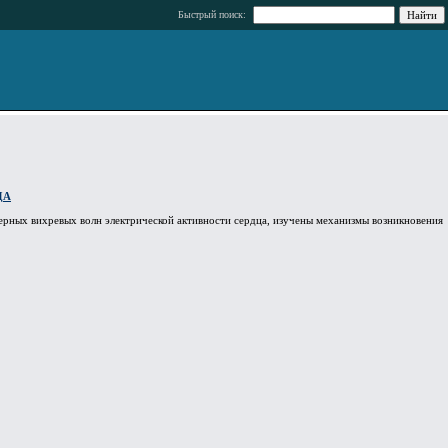
Быстрый поиск:
ЦА
ерных вихревых волн электрической активности сердца, изучены механизмы возникновения