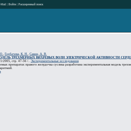
-Mail
|
Войти
|
Расширенный поиск
Ю.
,
Горбачева, К. Н.
,
Савин, А. В.
ОДЕЛЬ ТРЕХМЕРНЫХ ВИХРЕВЫХ ВОЛН ЭЛЕКТРИЧЕСКОЙ АКТИВНОСТИ СЕРД
1/2005, стр. 47-56 /..
Экспериментальные исследования
емых препаратах правого желудочка суслика разработана экспериментальная модель трехм
аритмий.
я