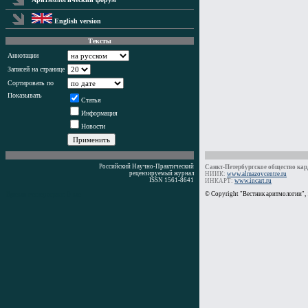
English version
Тексты
Аннотации
Записей на странице
Сортировать по
Показывать
Статья
Информация
Новости
Российский Научно-Практический
Санкт-Петербургское общество кард
рецензируемый журнал
НИИК:
www.almazovcentre.ru
ISSN 1561-8641
ИНКАРТ:
www.incart.ru
Время генерации: 0 мс
© Copyright "Вестник аритмологии",