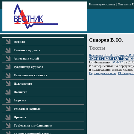
На главную страницу
|
Отправить E
Сидоров В. Ю.
Журнал
Тексты
Тематика журнала
Кукушкин, Н. И.
,
Сидоров, В. 
ЭКСПЕРИМЕНТАЛЬНАЯ М
Аннотации статей
Опубликовано:
ВА-N37
от 25/0
В экспериментах на перфузиру
Рубрикатор журнала
и поддержания желудочковых 
Версия для печати
|
PDF-верси
Редакционная коллегия
Издательство
Подписка
Загрузки
Реклама в журнале
Правила
Требования к публикациям
Аритмологический форум