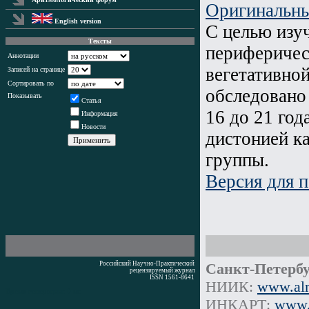
Оригинальны
English version
С целью изу
Тексты
периферичес
Аннотации
вегетативно
Записей на странице
Сортировать по
обследовано 
Показывать
Статья
16 до 21 год
Информация
Новости
дистонией к
группы.
Версия для п
Российский Научно-Практический
Санкт-Петербу
рецензируемый журнал
ISSN 1561-8641
НИИК:
www.alm
Время генерации: 0 мс
ИНКАРТ:
www.i