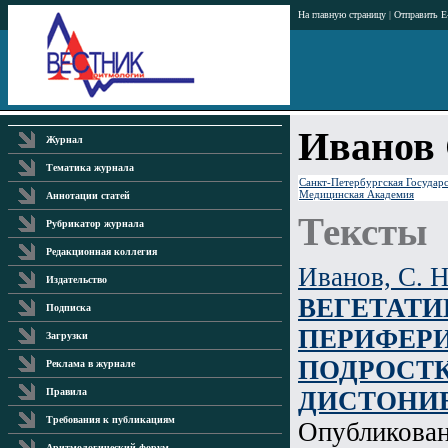
На главную страницу
|
Отправить E
Иванов 
Журнал
Тематика журнала
Санкт-Петербургская Государ
Медицинская Академия
Аннотации статей
Тексты
Рубрикатор журнала
Редакционная коллегия
Иванов, С. Н
Издательство
ВЕГЕТАТИ
Подписка
ПЕРИФЕР
Загрузки
ПОДРОСТК
Реклама в журнале
ДИСТОНИЕ
Правила
Требования к публикациям
Опубликова
Аритмологический форум