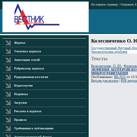
На главную страницу
|
Отправить E
Колесниченко О. 
Журнал
Государственный Научный Цен
биологических проблем
Тематика журнала
Тексты
Аннотации статей
Колесниченко, О. Ю.
,
Филатова
Рубрикатор журнала
ЗНАЧЕНИЕ ХОЛТЕРОВСКО
МИКРОГРАВИТАЦИИ
Опубликовано:
ВА-N32
от 15/1
Редакционная коллегия
Версия для печати
|
PDF-верси
Издательство
Подписка
Загрузки
Реклама в журнале
Правила
Требования к публикациям
Аритмологический форум