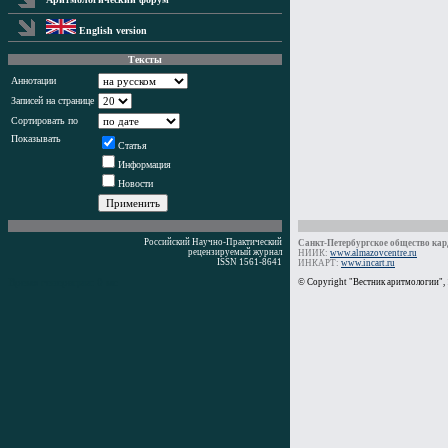
English version
Тексты
Аннотации
Записей на странице
Сортировать по
Показывать
Статья
Информация
Новости
Российский Научно-Практический
Санкт-Петербургское общество кард
рецензируемый журнал
НИИК:
www.almazovcentre.ru
ISSN 1561-8641
ИНКАРТ:
www.incart.ru
Время генерации: 0 мс
© Copyright "Вестник аритмологии",