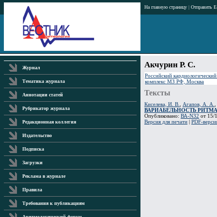
На главную страницу
|
Отправить E
Акчурин Р. С.
Журнал
Российский кардиологический
комплекс МЗ РФ, Москва
Тематика журнала
Тексты
Аннотации статей
Киселева, И. В.
,
Агапов, А. А.
Рубрикатор журнала
ВАРИАБЕЛЬНОСТЬ РИТМА
Опубликовано:
ВА-N32
от 15/1
Версия для печати
|
PDF-верси
Редакционная коллегия
Издательство
Подписка
Загрузки
Реклама в журнале
Правила
Требования к публикациям
Аритмологический форум