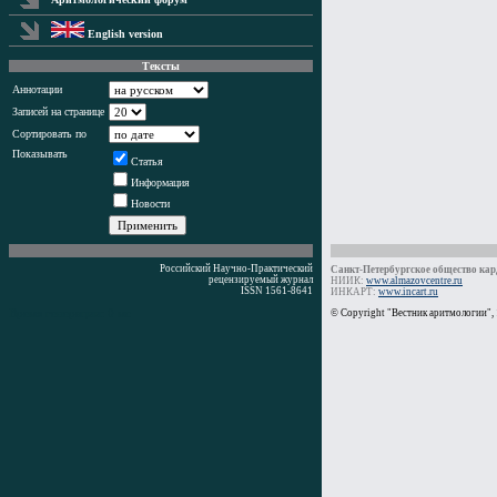
English version
Тексты
Аннотации
Записей на странице
Сортировать по
Показывать
Статья
Информация
Новости
Российский Научно-Практический
Санкт-Петербургское общество кард
рецензируемый журнал
НИИК:
www.almazovcentre.ru
ISSN 1561-8641
ИНКАРТ:
www.incart.ru
Время генерации: 0 мс
© Copyright "Вестник аритмологии",