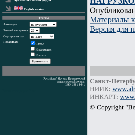
НАГРУЗКО
Опубликова
English version
Материалы 
Тексты
Аннотации
Версия для п
Записей на странице
Сортировать по
Показывать
Статья
Информация
Новости
Российский Научно-Практический
Санкт-Петербу
рецензируемый журнал
ISSN 1561-8641
НИИК:
www.alm
Время генерации: 7 мс
ИНКАРТ:
www.i
© Copyright "В