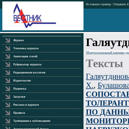
На главную страницу
|
Отправить E
Галяутд
Журнал
Тематика журнала
Межрегиональный клинико-диаг
Аннотации статей
Тексты
Рубрикатор журнала
Редакционная коллегия
Галяутдинова
Издательство
Х.
,
Булашова
Подписка
СОПОСТАВ
Загрузки
ТОЛЕРАНТ
Реклама в журнале
ПО ДАНН
Правила
МОНИТОРИ
Требования к публикациям
Аритмологический форум