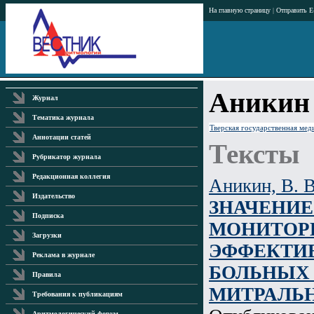
На главную страницу
|
Отправить E
Аникин 
Журнал
Тематика журнала
Тверская государственная мед
Аннотации статей
Тексты
Рубрикатор журнала
Редакционная коллегия
Аникин, В. В
Издательство
ЗНАЧЕНИЕ
Подписка
МОНИТОР
Загрузки
ЭФФЕКТИ
Реклама в журнале
БОЛЬНЫХ
Правила
МИТРАЛЬ
Требования к публикациям
Аритмологический форум