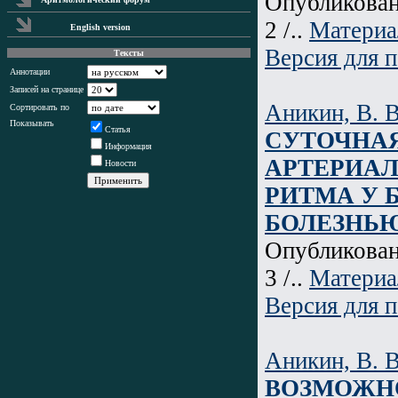
Опубликова
2 /..
Материа
English version
Версия для п
Тексты
Аннотации
Записей на странице
Аникин, В. В
Сортировать по
Показывать
Статья
СУТОЧНА
Информация
АРТЕРИАЛ
Новости
РИТМА У 
БОЛЕЗНЬЮ
Опубликова
3 /..
Материа
Версия для п
Аникин, В. В
ВОЗМОЖН