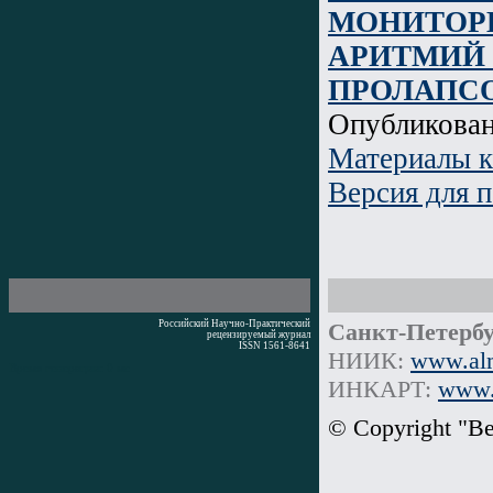
МОНИТОРИ
АРИТМИЙ 
ПРОЛАПС
Опубликова
Материалы 
Версия для п
Российский Научно-Практический
Санкт-Петербу
рецензируемый журнал
ISSN 1561-8641
НИИК:
www.alm
Время генерации: 0 мс
ИНКАРТ:
www.i
© Copyright "В