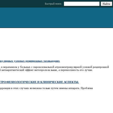
Быстрый поиск:
рикулярных узловых реципрокных тахикардиях
 и верапамила у больных с пароксизмальной атриовентрикулярной узловой реципрокной
й антиаритмический эффект метопролола выше, а переносимость его лучше.
ЕКТРОФИЗИОЛОГИЧЕСКИЕ И КЛИНИЧЕСКИЕ АСПЕКТЫ.
ррекция в этих случаях возможна только путем замены аппарата. Проблема