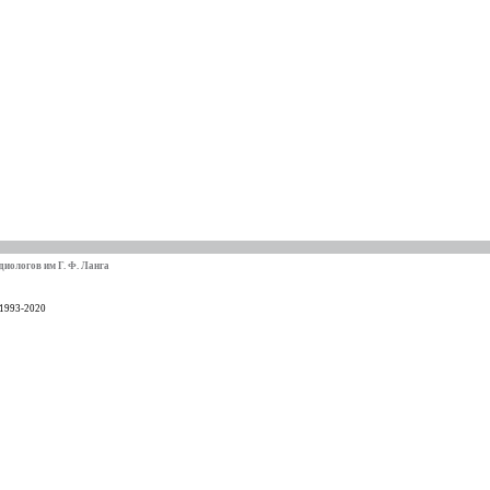
иологов им Г. Ф. Ланга
 1993-2020