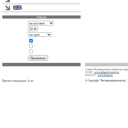
English version
Тексты
Аннотации
Записей на странице
Сортировать по
Показывать
Статья
Информация
Новости
Российский Научно-Практический
Санкт-Петербургское общество кард
рецензируемый журнал
НИИК:
www.almazovcentre.ru
ISSN 1561-8641
ИНКАРТ:
www.incart.ru
Время генерации: 4 мс
© Copyright "Вестник аритмологии",