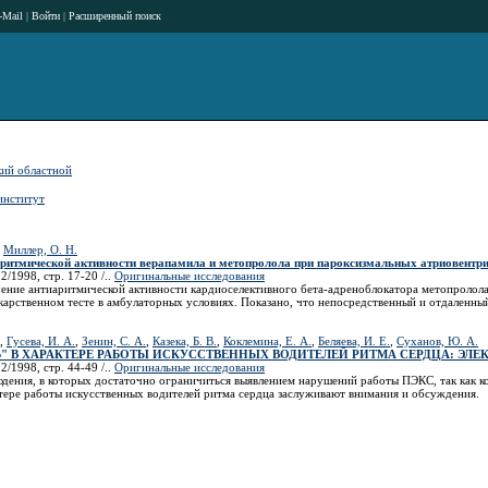
-Mail
|
Войти
|
Расширенный поиск
ий областной
институт
,
Миллер, О. Н.
ритмической активности верапамила и метопролола при пароксизмальных атриовент
2/1998, стр. 17-20 /..
Оригинальные исследования
ение антиаритмической активности кардиоселективного бета-адреноблокатора метопролола
карственном тесте в амбулаторных условиях. Показано, что непосредственный и отдаленны
,
Гусева, И. А.
,
Зенин, С. А.
,
Казека, Б. В.
,
Коклемина, Е. А.
,
Беляева, И. Е.
,
Суханов, Ю. А.
 В ХАРАКТЕРЕ РАБОТЫ ИСКУССТВЕННЫХ ВОДИТЕЛЕЙ РИТМА СЕРДЦА: ЭЛ
2/1998, стр. 44-49 /..
Оригинальные исследования
дения, в которых достаточно ограничиться выявлением нарушений работы ПЭКС, так как ко
тере работы искусственных водителей ритма сердца заслуживают внимания и обсуждения.