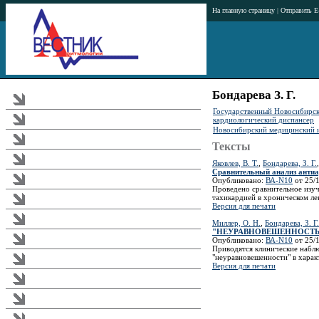
На главную страницу
|
Отправить E
Бондарева З. Г.
Журнал
Государственный Новосибирск
кардиологический диспансер
Тематика журнала
Новосибирский медицинский 
Аннотации статей
Тексты
Рубрикатор журнала
Яковлев, В. Т.
,
Бондарева, З. Г.
Сравнительный анализ антиа
Редакционная коллегия
Опубликовано:
ВА-N10
от 25/1
Проведено сравнительное изуч
тахикардией в хроническом ле
Издательство
Версия для печати
Подписка
Миллер, О. Н.
,
Бондарева, З. Г.
"НЕУРАВНОВЕШЕННОСТЬ"
Загрузки
Опубликовано:
ВА-N10
от 25/1
Приводятся клинические наблю
"неуравновешенности" в харак
Реклама в журнале
Версия для печати
Правила
Требования к публикациям
Аритмологический форум