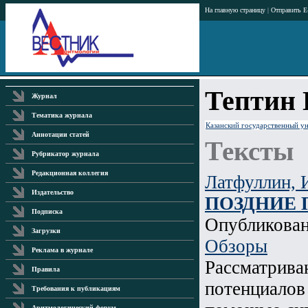
На главную страницу
|
Отправить E
Тептин 
Журнал
Тематика журнала
Казанский государственный у
Аннотации статей
Тексты
Рубрикатор журнала
Редакционная коллегия
Латфуллин, И
Издательство
ПОЗДНИЕ
Подписка
Опубликова
Загрузки
Обзоры
Реклама в журнале
Рассматрива
Правила
потенциалов
Требования к публикациям
Аритмологический форум