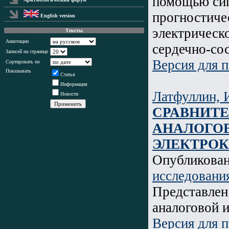
помощью сиг
прогностиче
English version
электрическ
Тексты
Аннотации
сердечно-со
Записей на странице
Версия для п
Сортировать по
Показывать
Статья
Информация
Латфуллин, И
Новости
СРАВНИТЕ
АНАЛОГО
ЭЛЕКТРО
Опубликова
исследовани
Представлен
аналоговой 
Версия для п