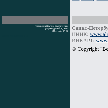
Российский Научно-Практический
Санкт-Петербу
рецензируемый журнал
ISSN 1561-8641
НИИК:
www.alm
Время генерации: 0 мс
ИНКАРТ:
www.i
© Copyright "В