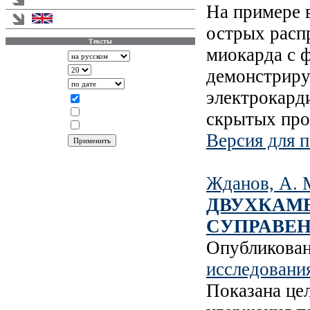
На примере в
English version
острых расп
Тексты
миокарда с 
Аннотации
демонстриру
Записей на странице
Сортировать по
электрокард
Показывать
Статья
скрытых про
Информация
Новости
Версия для п
Жданов, А. 
ДВУХКАМ
СУПРАВЕ
Опубликова
исследовани
Показана це