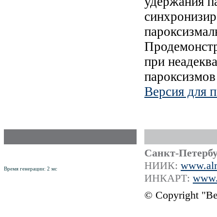
удержания п
синхронизир
пароксизмал
Продемонстр
при неадекв
пароксизмов
Версия для п
Российский Научно-Практический
Санкт-Петербу
рецензируемый журнал
ISSN 1561-8641
НИИК:
www.alm
Время генерации: 2 мс
ИНКАРТ:
www.i
© Copyright "В