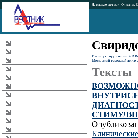
На главную страницу
|
Отправить E
Свиридо
Журнал
Тематика журнала
Институт хирургии им. А.В.В
Московский городской центр 
Аннотации статей
Тексты
Рубрикатор журнала
Редакционная коллегия
ВОЗМОЖН
Издательство
ВНУТРИСЕ
Подписка
ДИАГНОС
Загрузки
СТИМУЛЯ
Реклама в журнале
Правила
Опубликова
Требования к публикациям
Клинические
Аритмологический форум