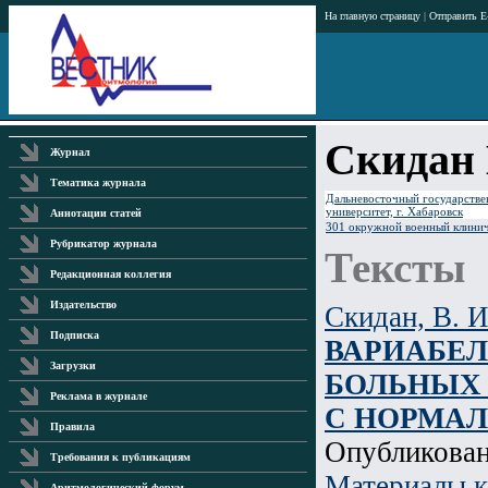
На главную страницу
|
Отправить E
Скидан 
Журнал
Тематика журнала
Дальневосточный государств
университет, г. Хабаровск
Аннотации статей
301 окружной военный клиниче
Рубрикатор журнала
Тексты
Редакционная коллегия
Издательство
Скидан, В. И
Подписка
ВАРИАБЕЛ
Загрузки
БОЛЬНЫХ 
Реклама в журнале
С НОРМАЛ
Правила
Опубликова
Требования к публикациям
Материалы 
Аритмологический форум