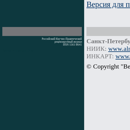
Версия для п
Российский Научно-Практический
Санкт-Петербу
рецензируемый журнал
ISSN 1561-8641
НИИК:
www.alm
Время генерации: 2 мс
ИНКАРТ:
www.i
© Copyright "В