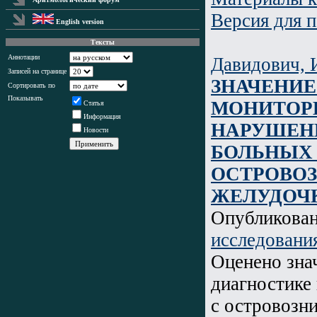
Версия для п
English version
Тексты
Аннотации
Давидович, 
Записей на странице
ЗНАЧЕНИЕ
Сортировать по
Показывать
МОНИТОРИ
Статья
Информация
НАРУШЕНИ
Новости
БОЛЬНЫХ 
ОСТРОВО
ЖЕЛУДОЧК
Опубликова
исследовани
Оценено зна
диагностике
с островозн