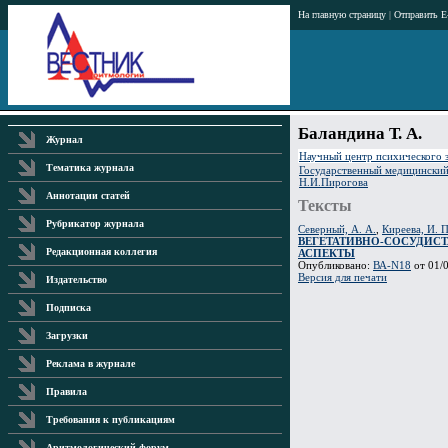
На главную страницу
|
Отправить E
Баландина Т. А.
Журнал
Научный центр психического
Тематика журнала
Государственный медицинский
Н.И.Пирогова
Аннотации статей
Тексты
Рубрикатор журнала
Северный, А. А.
,
Киреева, И. П
ВЕГЕТАТИВНО-СОСУДИСТ
Редакционная коллегия
АСПЕКТЫ
Опубликовано:
ВА-N18
от 01/0
Версия для печати
Издательство
Подписка
Загрузки
Реклама в журнале
Правила
Требования к публикациям
Аритмологический форум