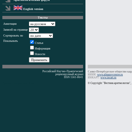
English version
Тексты
Аннотации
Записей на странице
Сортировать по
Показывать
Статья
Информация
Новости
Российский Научно-Практический
Санкт-Петербургское общество кард
рецензируемый журнал
НИИК:
www.almazovcentre.ru
ISSN 1561-8641
ИНКАРТ:
www.incart.ru
Время генерации: 0 мс
© Copyright "Вестник аритмологии",