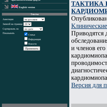
ТАКТИКА
English version
КАРДИОМ
Тексты
Опубликова
Аннотации
Клинические
Записей на странице
Сортировать по
Приводятся 
Показывать
Статья
обследовани
Информация
Новости
и членов его
кардиомиопа
проводимост
диагностиче
кардиомиопа
Версия для п