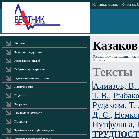
На главную страницу
|
Отправить E
Казаков
Журнал
Тематика журнала
Государственный медицинский 
Павлова
Аннотации статей
Тексты
Рубрикатор журнала
Редакционная коллегия
Алмазов, В.
Издательство
Т. В.
,
Рыбако
Подписка
Рудакова, Т. 
Загрузки
Д. С.
,
Немков
Реклама в журнале
Нутфулина, 
Правила
Требования к публикациям
ТРУДНОСТ
Аритмологический форум