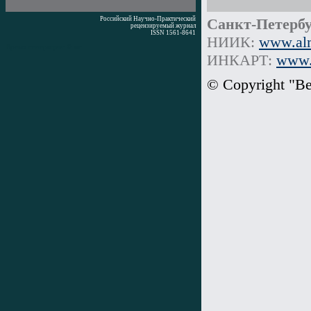
Российский Научно-Практический
Санкт-Петербу
рецензируемый журнал
ISSN 1561-8641
НИИК:
www.alm
Время генерации: 0 мс
ИНКАРТ:
www.i
© Copyright "В