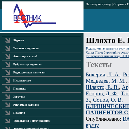
На главную страницу
|
Отправить E
Шляхто Е. 
Журнал
Редакционная коллегия вестни
Тематика журнала
Санкт-Петербургский государ
университет имени акад. И.П.
Аннотации статей
Тексты
Рубрикатор журнала
Редакционная коллегия
Бокерия, Л. А.
,
Ре
Медведев, М. М.
,
Издательство
Шляхто, Е. В.
,
Ар
Подписка
Егоров, Д. Ф.
,
Тат
Загрузки
З.
,
Сопов, О. В.
КЛИНИЧЕСКИЕ
Реклама в журнале
ПАЦИЕНТОВ С
Правила
Опубликовано:
ВА
Требования к публикациям
врачу
Аритмологический форум