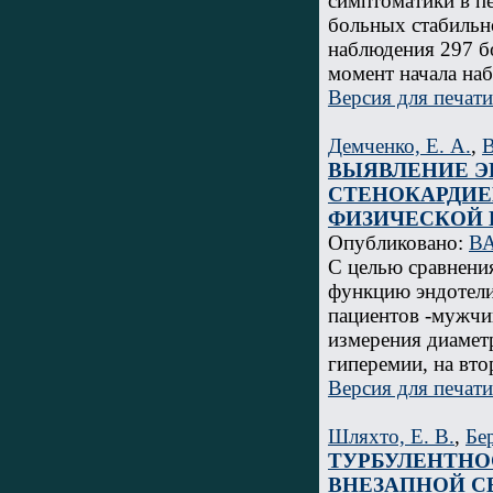
симптоматики в п
больных стабильн
наблюдения 297 б
момент начала наб
Версия для печати
Демченко, Е. А.
,
В
ВЫЯВЛЕНИЕ Э
СТЕНОКАРДИЕ
ФИЗИЧЕСКОЙ 
Опубликовано:
ВА
С целью сравнени
функцию эндотели
пациентов -мужчин
измерения диаметр
гиперемии, на вт
Версия для печати
Шляхто, Е. В.
,
Бер
ТУРБУЛЕНТНО
ВНЕЗАПНОЙ С