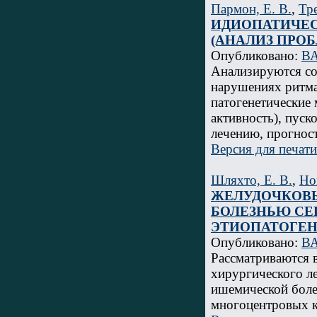
Пармон, Е. В.
,
Тре
ИДИОПАТИЧЕ
(АНАЛИЗ ПРО
Опубликовано:
ВА
Анализируются со
нарушениях ритма
патогенетические 
активность), пус
лечению, прогност
Версия для печати
Шляхто, Е. В.
,
Но
ЖЕЛУДОЧКОВ
БОЛЕЗНЬЮ СЕ
ЭТИОПАТОГЕН
Опубликовано:
ВА
Рассматриваются 
хирургического л
ишемической боле
многоцентровых к