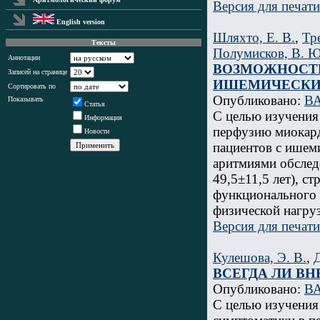
Версия для печати
English version
Шляхто, Е. В.
,
Тр
Тексты
Полумисков, В. Ю
Аннотации
ВОЗМОЖНОСТИ
Записей на странице
ИШЕМИЧЕСКИ
Сортировать по
Опубликовано:
ВА
Показывать
Статья
С целью изучения
Информация
перфузию миокард
Новости
пациентов с ишем
аритмиями обследо
49,5±11,5 лет), с
функционального 
физической нагру
Версия для печати
Кулешова, Э. В.
,
Д
ВСЕГДА ЛИ В
Опубликовано:
ВА
С целью изучения