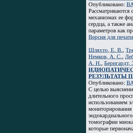
Опубликовано:
ВА
Рассматриваются 
механизмах ее фо
сердца, а также а
параметров как пр
Версия для печати
Шляхто, Е. В.
,
Тр
Немков, А. С.
,
Леб
А. Н.
,
Бернгардт, Э
ИДИОПАТИЧЕС
РЕЗУЛЬТАТЫ 
Опубликовано:
ВА
С целью выяснени
длительного прос
использованием э
мониторирования 
эндокардиального
томографии миока
которые первонач