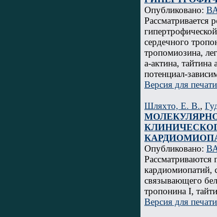
Опубликовано:
ВА
Рассматривается р
гипертрофической
сердечного тропон
тропомиозина, лег
a
-актина, тайтина
потенциал-зависи
Версия для печати
Шляхто, Е. В.
,
Гуд
МОЛЕКУЛЯРНО
КЛИНИЧЕСКО
КАРДИОМИОП
Опубликовано:
ВА
Рассматриваются 
кардиомиопатий, 
связывающего бел
тропонина I, тайт
Версия для печати