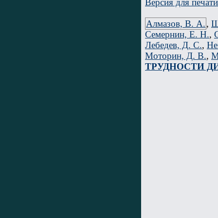
Версия для печати
Алмазов, В. А.
,
Ш
Семернин, Е. Н.
,
Лебедев, Д. С.
,
Не
Моторин, Д. В.
,
М
ТРУДНОСТИ Д