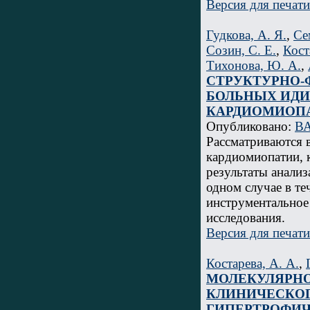
Версия для печати
Гудкова, А. Я.
,
Се
Созин, С. Е.
,
Кост
Тихонова, Ю. А.
,
СТРУКТУРНО-
БОЛЬНЫХ ИДИ
КАРДИОМИОП
Опубликовано:
ВА
Рассматриваются 
кардиомиопатии, 
результаты анали
одном случае в те
инструментальное
исследования.
Версия для печати
Костарева, А. А.
,
МОЛЕКУЛЯРНО
КЛИНИЧЕСКОГ
ГИПЕРТРОФИ