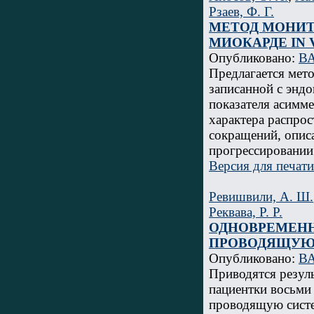
Рзаев, Ф. Г.
МЕТОД МОНИТ
МИОКАРДЕ IN 
Опубликовано:
ВА
Предлагается мет
записанной с энд
показателя асимм
характера распро
сокращений, опис
прогрессировании
Версия для печати
Ревишвили, А. Ш.
Реквава, Р. Р.
ОДНОВРЕМЕНН
ПРОВОДЯЩУЮ 
Опубликовано:
ВА
Приводятся резул
пациентки восьми
проводящую систе