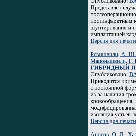
Опубликовано:
ВА
Представлен случ
послеоперационно
постинфарктным к
шунтирования и п
имплантацией кар
Версия для печати
Ревишвили, А. Ш.
Мацонашвили, Г. 
ГИБРИДНЫЙ П
Опубликовано:
ВА
Приводится приме
с постоянной фор
из-за наличия тро
кровообращения, 
модифицированная
изоляция устьев л
Версия для печати
Аносов, О. Л.
,
Хас