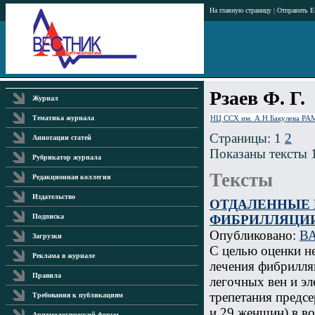
На главную страницу
|
Отправить E
Рзаев Ф. Г.
Журнал
НЦ ССХ им. А.Н.Бакулева Р
Тематика журнала
Страницы: 1
2
Аннотации статей
Показаны тексты 1
Рубрикатор журнала
Тексты
Редакционная коллегия
Издательство
ОТДАЛЕННЫЕ 
ФИБРИЛЛЯЦИИ
Подписка
Опубликовано:
В
Загрузки
С целью оценки н
Реклама в журнале
лечения фибрилля
Правила
легочных вен и э
трепетания предс
Требования к публикациям
и 29 женщин) в воз
Аритмологический форум