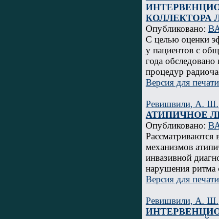
ИНТЕРВЕНЦИО
КОЛЛЕКТОРА 
Опубликовано:
ВА
С целью оценки э
у пациентов с общ
года обследовано
процедур радиоча
Версия для печати
Ревишвили, А. Ш.
АТИПИЧНОЕ Л
Опубликовано:
ВА
Рассматриваются 
механизмов атипи
инвазивной диагн
нарушения ритма 
Версия для печати
Ревишвили, А. Ш.
ИНТЕРВЕНЦИО