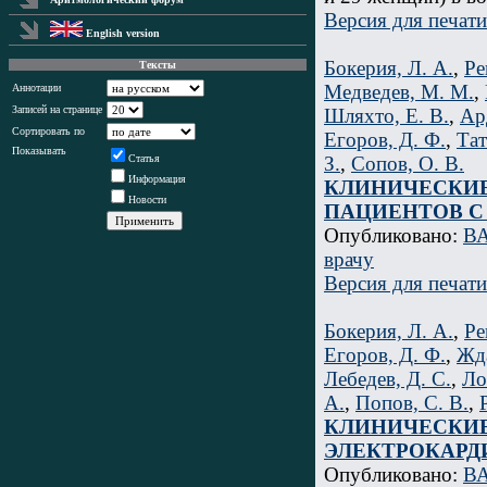
Версия для печати
English version
Бокерия, Л. А.
,
Ре
Тексты
Медведев, М. М.
,
Аннотации
Записей на странице
Шляхто, Е. В.
,
Ар
Сортировать по
Егоров, Д. Ф.
,
Тат
Показывать
З.
,
Сопов, О. В.
Статья
Информация
КЛИНИЧЕСКИЕ
Новости
ПАЦИЕНТОВ С
Опубликовано:
ВА
врачу
Версия для печати
Бокерия, Л. А.
,
Ре
Егоров, Д. Ф.
,
Жда
Лебедев, Д. С.
,
Ло
А.
,
Попов, С. В.
,
КЛИНИЧЕСКИ
ЭЛЕКТРОКАРД
Опубликовано:
ВА