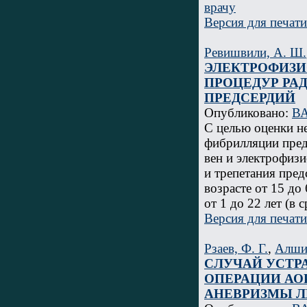
врачу
Версия для печати
Ревишвили, А. Ш.
ЭЛЕКТРОФИЗИ
ПРОЦЕДУР РА
ПРЕДСЕРДИЙ
Опубликовано:
ВА
С целью оценки н
фибрилляции пред
вен и электрофиз
и трепетания пре
возрасте от 15 до 
от 1 до 22 лет (в с
Версия для печати
Рзаев, Ф. Г.
,
Алши
СЛУЧАЙ УСТР
ОПЕРАЦИИ АО
АНЕВРИЗМЫ Л