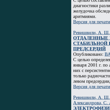
С целью составле
диагностики разл
желудочка обслед
аритмиями.
Версия для печати
Ревишвили, А. Ш.
ОТДАЛЕННЫЕ 
СТАБИЛЬНОЙ 
ПРЕДСЕРДИЙ
Опубликовано:
ВА
С целью определе
января 2001 г. по
них с персистентн
только радиочасто
левом предсердии
Версия для печати
Ревишвили, А. Ш.
Александрова, С. 
ЭЛЕКТРОФИЗИ