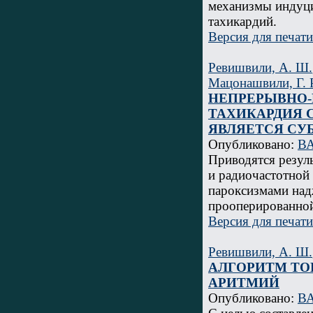
механизмы индуц
тахикардий.
Версия для печати
Ревишвили, А. Ш.
Мацонашвили, Г. 
НЕПРЕРЫВНО
ТАХИКАРДИЯ С
ЯВЛЯЕТСЯ СУ
Опубликовано:
ВА
Приводятся резул
и радиочастотной
пароксизмами над
прооперированно
Версия для печати
Ревишвили, А. Ш.
АЛГОРИТМ ТО
АРИТМИЙ
Опубликовано:
ВА