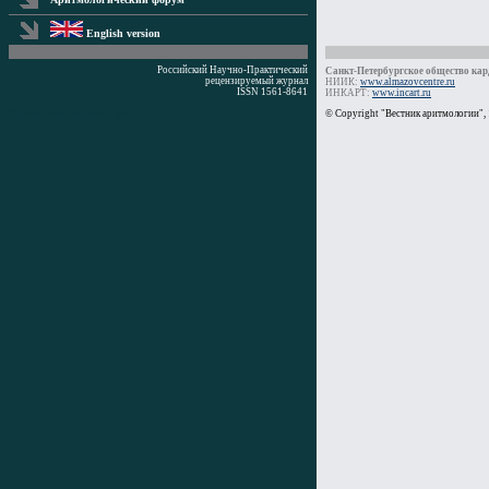
English version
Российский Научно-Практический
Санкт-Петербургское общество кард
рецензируемый журнал
НИИК:
www.almazovcentre.ru
ISSN 1561-8641
ИНКАРТ:
www.incart.ru
Время генерации: 0 мс
© Copyright "Вестник аритмологии",