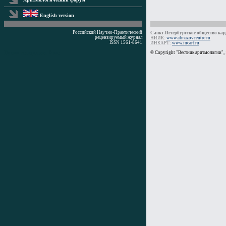
English version
Российский Научно-Практический
Санкт-Петербургское общество кард
рецензируемый журнал
НИИК:
www.almazovcentre.ru
ISSN 1561-8641
ИНКАРТ:
www.incart.ru
Время генерации: 0 мс
© Copyright "Вестник аритмологии",