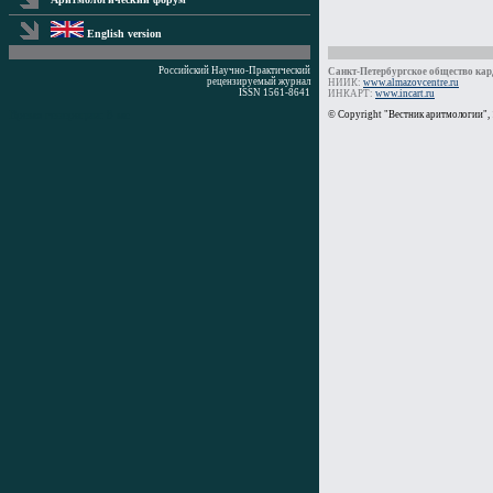
English version
Российский Научно-Практический
Санкт-Петербургское общество кард
рецензируемый журнал
НИИК:
www.almazovcentre.ru
ISSN 1561-8641
ИНКАРТ:
www.incart.ru
Время генерации: 8 мс
© Copyright "Вестник аритмологии",