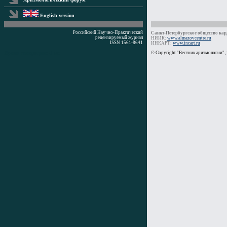
English version
Российский Научно-Практический
Санкт-Петербургское общество кард
рецензируемый журнал
НИИК:
www.almazovcentre.ru
ISSN 1561-8641
ИНКАРТ:
www.incart.ru
Время генерации: 0 мс
© Copyright "Вестник аритмологии",