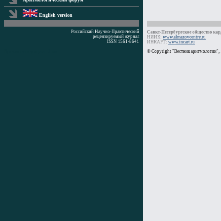
English version
Российский Научно-Практический
Санкт-Петербургское общество кард
рецензируемый журнал
НИИК:
www.almazovcentre.ru
ISSN 1561-8641
ИНКАРТ:
www.incart.ru
Время генерации: 3 мс
© Copyright "Вестник аритмологии",