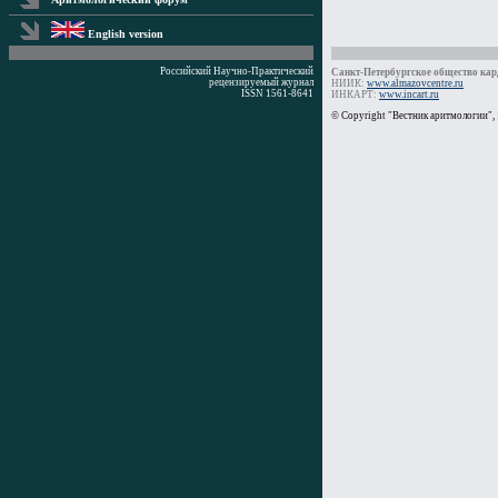
English version
Российский Научно-Практический
Санкт-Петербургское общество кард
рецензируемый журнал
НИИК:
www.almazovcentre.ru
ISSN 1561-8641
ИНКАРТ:
www.incart.ru
Время генерации: 0 мс
© Copyright "Вестник аритмологии",