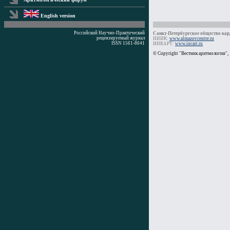
English version
Российский Научно-Практический
Санкт-Петербургское общество кард
рецензируемый журнал
НИИК:
www.almazovcentre.ru
ISSN 1561-8641
ИНКАРТ:
www.incart.ru
Время генерации: 5 мс
© Copyright "Вестник аритмологии",