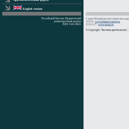
English version
Российский Научно-Практический
Санкт-Петербургское общество кард
рецензируемый журнал
НИИК:
www.almazovcentre.ru
ISSN 1561-8641
ИНКАРТ:
www.incart.ru
Время генерации: 0 мс
© Copyright "Вестник аритмологии",