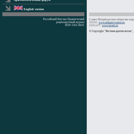
English version
Российский Научно-Практический
Санкт-Петербургское общество кард
рецензируемый журнал
НИИК:
www.almazovcentre.ru
ISSN 1561-8641
ИНКАРТ:
www.incart.ru
Время генерации: 0 мс
© Copyright "Вестник аритмологии",