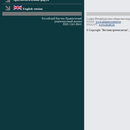
English version
Российский Научно-Практический
Санкт-Петербургское общество кард
рецензируемый журнал
НИИК:
www.almazovcentre.ru
ISSN 1561-8641
ИНКАРТ:
www.incart.ru
Время генерации: 0 мс
© Copyright "Вестник аритмологии",