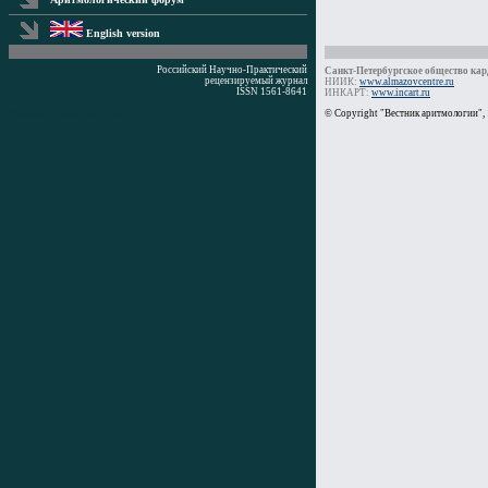
English version
Российский Научно-Практический
Санкт-Петербургское общество кард
рецензируемый журнал
НИИК:
www.almazovcentre.ru
ISSN 1561-8641
ИНКАРТ:
www.incart.ru
Время генерации: 0 мс
© Copyright "Вестник аритмологии",