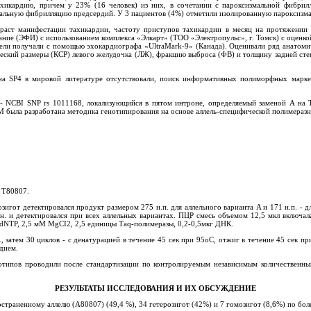
икардию, причем у 23% (16 человек) из них, в сочетании с пароксизмальной фибрил
мальную фибрилляцию предсердий. У 3 пациентов (4%) отметили изолированную пароксиз
озраст манифестации тахикардии, частоту приступов тахикардии в месяц на протяжени
ние (ЭФИ) с использованием комплекса «Элкарт» (ТОО «Электропульс», г. Томск) с оценк
ли получали с помощью эхокардиографа «UltraMark-9» (Канада). Оценивали ряд анатомич
еский размеры (КСР) левого желудочка (ЛЖ), фракцию выброса (ФВ) и толщину задней сте
ена SP4 в мировой литературе отсутствовали, поиск информативных полиморфных марк
- NCBI SNP rs 1011168, локализующийся в пятом интроне, определяемый заменой А на 
 была разработана методика генотипирования на основе аллель-специфической полимераз
я Т80807.
зигот детектировался продукт размером 275 н.п. для аллельного варианта A и 171 н.п. -
.н. и детектировался при всех аллельных вариантах. ПЦР смесь объемом 12,5 мкл включа
 dNTP, 2,5 мM MgCI2, 2,5 единицы Тaq-полимеразы, 0,2-0,5мкг ДНК.
 затем 30 циклов - с денатурацией в течение 45 сек при 95оС, отжиг в течение 45 сек п
дием.
енотипов проводили после стандартизации по контролируемым независимым количественн
РЕЗУЛЬТАТЫ ИССЛЕДОВАНИЯ
И ИХ ОБСУЖДЕНИЕ
раненному аллелю (А80807) (49,4 %), 34 гетерозигот (42%) и 7 гомозигот (8,6%) по более