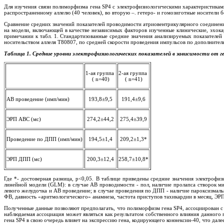
Для изучения связи полиморфизма гена SP4 с электрофизиологическими характеристика
распространенному аллелю (40 человек), во вторую –. гетеро- и гомозиготные носители бо
Сравнение средних значений показателей проводимости атриовентрикулярного соединен
на модели, включающей в качестве независимых факторов изученные клинические, эхока
примечании к табл. 1. Стандартизованные средние значения анализируемых показателе
носительством аллеля Т80807, по средней скорости проведения импульсов по дополните
Таблица 1.
Средние уровни электрофизиологических показателей в зависимости от 
1-ая группа
2-ая группа
( n=40)
( n=41)
АВ проведение (имп/мин)
193,8±9,5
191,4±9,6
ЭРП АВС (мс)
274,2±44,2
275,4±39,9
Проведение по ДПП (имп/мин)
194,5±1,4
209,2±1,3*
ЭРП ДПП (мс)
200,3±12,4
258,7±10,8*
Где *- достоверная разница, p<0,05. В таблице приведены средние значения электроф
линейной модели (GLM): в случае АВ проводимости - пол, наличие пролапса створок ми
левого желудочка и АВ проведение; в случае проведения по ДПП - наличие пароксизмал
ФВ, давность «аритмологического» анамнеза, частота приступов тахикардии в месяц, Э
Полученные данные позволяют предполагать, что полиморфизм гена SP4, ассоциирован
наблюдаемая ассоциация может являться как результатом собственного влияния данного 
гена SP4 в свою очередь влияет на экспрессию гена, кодирующего коннексин-40, что да