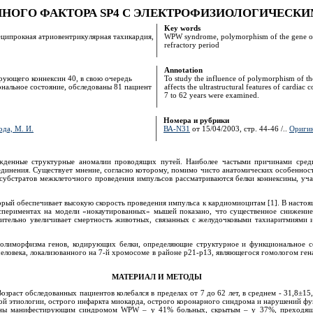
ОГО ФАКТОРА SP4 С ЭЛЕКТРОФИЗИОЛОГИЧЕСК
Key words
ципрокная атриовентрикулярная тахикардия,
WPW syndrome, polymorphism of the gene of tr
refractory period
Annotation
рующего коннексин 40, в свою очередь
To study the influence of polymorphism of the
нальное состояние, обследованы 81 пациент
affects the ultrastructural features of cardia
7 to 62 years were examined.
Номера и рубрики
ода, М. И.
ВА-N31
от 15/04/2003, стр. 44-46 /..
Оригин
ожденные структурные аномалии проводящих путей. Наиболее частыми причинами сре
динения. Существует мнение, согласно которому, помимо чисто анатомических особенност
х субстратов межклеточного проведения импульсов рассматриваются белки коннексины, 
орый обеспечивает высокую скорость проведения импульса к кардиомиоцитам [1]. В насто
кспериментах на модели «нокаутированных» мышей показано, что существенное снижение
чительно увеличивает смертность животных, связанных с желудочковыми тахиаритмиями 
 полиморфизма генов, кодирующих белки, определяющие структурное и функциональное с
еловека, локализованного на 7-й хромосоме в районе p21-p13, являющегося гомологом ге
МАТЕРИАЛ И МЕТОДЫ
аст обследованных пациентов колебался в пределах от 7 до 62 лет, в среднем - 31,8±15
й этиологии, острого инфаркта миокарда, острого коронарного синдрома и нарушений фун
авлены манифестирующим синдромом WPW – у 41% больных, скрытым – у 37%, преходящ