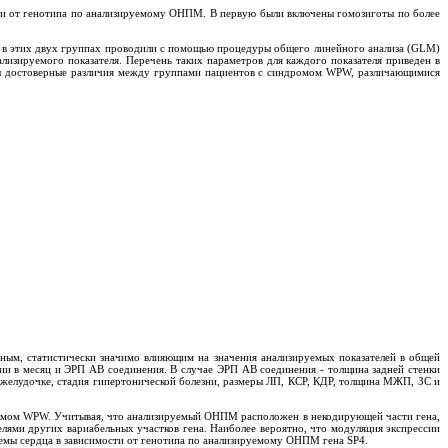
сти от генотипа по анализируемому ОНПМ. В первую были включены гомозиготы по более
в в этих двух группах проводили с помощью процедуры общего линейного анализа (GLM)
лизируемого показателя. Перечень таких параметров для каждого показателя приведен в
жены достоверные различия между группами пациентов с синдромом WPW, различающимися
нным, статистически значимо влияющим на значения анализируемых показателей в общей
дии в месяц и ЭРП АВ соединения. В случае ЭРП АВ соединения - толщина задней стенки
 желудочке, стадия гипертонической болезни, размеры ЛП, КСР, КДР, толщина МЖП, ЗС и
ромом WPW. Учитывая, что анализируемый ОНПМ расположен в некодирующей части гена,
елями других вариабельных участков гена. Наиболее вероятно, что модуляция экспрессии
темы сердца в зависимости от генотипа по анализируемому ОНПМ гена SP4.