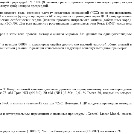
ляцией предсердий. У 10% (8 человек) регистрировали пароксизмальную реципрокную
мальную фибрилляцию предсердий.
и последнего года, среднюю частоту сердечных сокращений (ЧСС) во время пароксизма
ой состояния функции проведения АВ соединения и проведения через ДПП с определением
еских особенностей сердца (наличие пролапса митрального клапана, добавочных хорд),
нки (ЗС) ЛЖ. Для всех пациентов рассчитывали индекс массы тела Кетле (ИМТ=масса тела
еров в этом гене провели методом анализа мировых баз данных по однонуклеотидным
Т в позиции 80807 и характеризующийся достаточно высокой частотой обоих аллелей в
ной цепной реакции. В реакции использовали следующие олигонуклеотидные праймеры:
 для T. Гетерозиготный генотип идентифицировали по одновременному наличию продуктов
ла: 75 мM Трис-HCI (pH 9,0), 20 мM (NH4 )2 SO4, 0,01 % Тween-20, каждый из четырех
ри 67оС и синтез в течение 45 сек при 72оС. Детекцию ПЦР продукта проводили методом
ым и категориальным переменным с помощью процедуры «General Linear Model» пакета
 редкому аллелю (T80807). Частота более редкого аллеля (T80807) составила 29%.