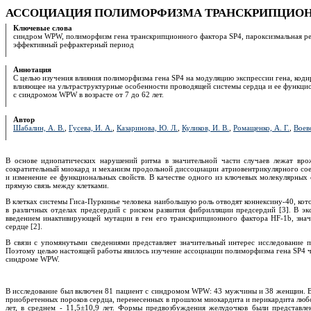
АССОЦИАЦИЯ ПОЛИМОРФИЗМА ТРАНСКРИПЦИОНН
Ключевые слова
синдром WPW, полиморфизм гена транскрипционного фактора SP4, пароксизмальная ре
эффективный рефрактерный период
Аннотация
С целью изучения влияния полиморфизма гена SP4 на модуляцию экспрессии гена, коди
влияющее на ультраструктурные особенности проводящей системы сердца и ее функцио
с синдромом WPW в возрасте от 7 до 62 лет.
Автор
Шабалин, А. В.
,
Гусева, И. А.
,
Казаринова, Ю. Л.
,
Куликов, И. В.
,
Ромащенко, А. Г.
,
Воев
В основе идиопатических нарушений ритма в значительной части случаев лежат вр
сократительный миокард и механизм продольной диссоциации атриовентрикулярного сое
и изменение ее функциональных свойств. В качестве одного из ключевых молекулярны
прямую связь между клетками.
В клетках системы Гиса-Пуркинье человека наибольшую роль отводят коннексину-40, кот
в различных отделах предсердий с риском развития фибрилляции предсердий [3]. В э
введением инактивирующей мутации в ген его транскрипционного фактора HF-1b, зна
сердце [2].
В связи с упомянутыми сведениями представляет значительный интерес исследование
Поэтому целью настоящей работы явилось изучение ассоциации полиморфизма гена SP4 ч
синдроме WPW.
В исследование был включен 81 пациент с синдромом WPW: 43 мужчины и 38 женщин. Возр
приобретенных пороков сердца, перенесенных в прошлом миокардита и перикардита любо
лет, в среднем - 11,5±10,9 лет. Формы предвозбуждения желудочков были предст