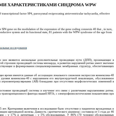
ИМИ ХАРАКТЕРИСТИКАМИ СИНДРОМА WPW
anscriptional factor SP4, paroxysmal reciprocating atrioventricular tachycardia, effective
 SP4 gene on the modulation of the expression of the gene coding connexin 40 that , in turn,
c conductive system and its functional state, 81 patients with the WPW syndrome of the age from
альные исследования
ди них являются аномальные дополнительные проводящие пути (ДПП), проникающие в
ей строения проводящей системы миокарда, в развитии нарушений ритма имеет значение
участвующие в формировании специализированных мембранных структур, обеспечивающих
ящее время имеются данные об ассоциации локального снижения экспрессии коннексина-40
 уровня коннексина-40 с нарушением его внутрисердечной локализации, обусловленное
и атриовентрикулярными (АВ) блокадами при отсутствии морфологических изменений в
остояние проводящей системы и изучение его связи с различными нарушениями ритма.
на транскрипционного фактора мышей НF1b, с электрофизиологическими показателями при
,5 лет. Критериями включения в исследование было отсутствие у пациентов врожденных и
кции щитовидной железы. Давность «аритмического анамнеза» составила от 1 года до 46
им – у 17% и латентным – у 5% обследованных. У 86% (70 человек) обследованных