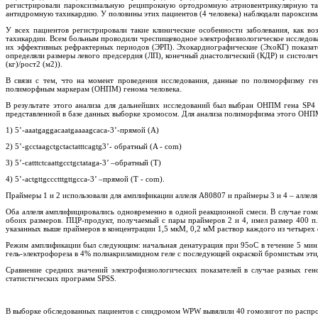
регистрировали пароксизмальную реципрокную ортодромную атриовентрикулярную тах
антидромную тахикардию. У половины этих пациентов (4 человека) наблюдали пароксиз
У всех пациентов регистрировали такие клинические особенности заболевания, как в
тахикардии. Всем больным проводили чреспищеводное электрофизиологическое исследова
их эффективных рефрактерных периодов (ЭРП). Эхокардиографические (ЭхоКГ) показате
определяли размеры левого предсердия (ЛП), конечный диастолический (КДР) и систолич
(кг)/рост2 (м2)).
В связи с тем, что на момент проведения исследования, данные по полиморфизму г
полиморфным маркерам (ОНПМ) генома человека.
В результате этого анализа для дальнейших исследований был выбран ОНПМ гена SP4 
представленной в базе данных выборке хромосом. Для анализа полиморфизма этого ОНПМ
1) 5’-aaatgaggacaatgaaaagcaca-3’-прямой (A)
2) 5’-gcctaagctgctactatttcagtg3’- обратный (A - com)
3) 5’-catttctcaattgcctgctataga-3’ –обратный (T)
4) 5’-actgttgccctttgttgcca-3’ –прямой (T - com).
Праймеры 1 и 2 использовали для амплификации аллеля А80807 и праймеры 3 и 4 – аллел
Оба аллеля амплифицировались одновременно в одной реакционной смеси. В случае гомо
обоих размеров. ПЦР-продукт, получаемый с пары праймеров 2 и 4, имел размер 400 п
указанных выше праймеров в концентрации 1,5 мкM, 0,2 мМ раствор каждого из четырех
Режим амплификации был следующим: начальная денатурация при 95оС в течение 5 мин.,
гель-электрофореза в 4% полиакриламидном геле с последующей окраской бромистым эти
Сравнение средних значений электрофизиологических показателей в случае разных г
статистических программ SPSS.
В выборке обследованных пациентов с синдромом WPW вывялили 40 гомозигот по распрост