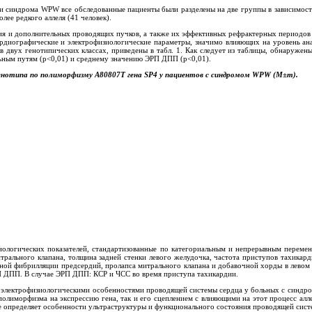
ми синдрома WPW все обследованные пациенты были разделены на две группы в зависимо
лее редкого аллеля (41 человек).
ия и дополнительных проводящих пучков, а также их эффективных рефрактерных периодо
рдиографические и электрофизиологические параметры, значимо влияющих на уровень ана
й в двух генотипических классах, приведены в табл. 1. Как следует из таблицы, обнару
льным путям (р<0,01) и среднему значению ЭРП ДПП (р<0,01).
генотипа по полиморфизму А80807Т гена SP4 у пациентов с синдромом WPW (M±m).
изиологических показателей, стандартизованные по категориальным и непрерывным переме
трального клапана, толщина задней стенки левого желудочка, частота приступов тахикар
ьной фибрилляции предсердий, пролапса митрального клапана и добавочной хорды в левом
РП ДПП. В случае ЭРП ДПП: КСР и ЧСС во время приступа тахикардии.
 с электрофизиологическими особенностями проводящей системы сердца у больных с синд
полиморфизма на экспрессию гена, так и его сцеплением с влияющими на этот процесс алл
лее определяет особенности ультраструктуры и функционального состояния проводящей сис