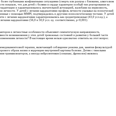
 более глубинными конфликтными ситуациями (смерть или разлука с близкими, алкоголизм
ти показало, что для детей с болями в сердце характерен особый тип реагирования на
адаптации и характеризовалось значительной аутизацией, жалобами на нервозность,
и личности. У детей с легкими кардиалгиями профиль личности указывал на психический
ченные с помощью ММРI, подтверждались и другими психологическими тестами. У детей
и с легкими кардиалгиями характеризовались как среднетревожные (43,0 усл.ед.), а
гкими кардиалгиями (56,0 и 50,0 усл. ед. соответственно, р<0,001).
факторов и личностные особенности объясняют симпатическую направленность
вности возникновения у этих детей тревожных состояний и развития у большей части
 изменениям личности? В настоящее время нельзя однозначно ответить на этот вопрос.
 немедикаментозной терапии, включающей соблюдение режима дня, занятия физкультурой
дорового образа жизни и коррекцию внутренней картины болезни. Детям с тяжелыми
ия транквилизаторов, а иногда нейролептиков (сонапакс, френолон) являлись