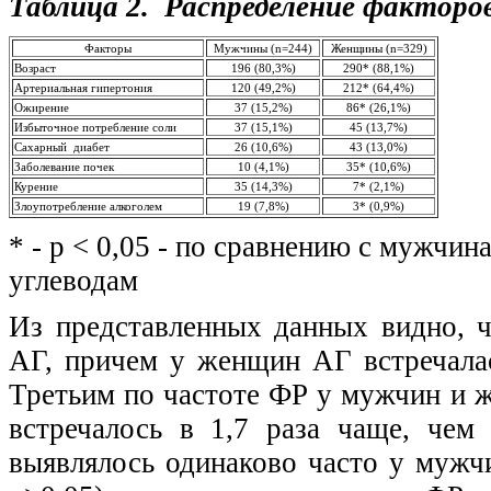
Таблица 2. Распределение факторов
Факторы
Мужчины (n=244)
Женщины (n=329)
Возраст
196 (80,3%)
290* (88,1%)
Артериальная гипертония
120 (49,2%)
212* (64,4%)
Ожирение
37 (15,2%)
86* (26,1%)
Избыточное потребление соли
37 (15,1%)
45 (13,7%)
Сахарный диабет
26 (10,6%)
43 (13,0%)
Заболевание почек
10 (4,1%)
35* (10,6%)
Курение
35 (14,3%)
7* (2,1%)
Злоупотребление алкоголем
19 (7,8%)
3* (0,9%)
* - p < 0,05 - по сравнению с мужчин
углеводам
Из представленных данных видно, 
АГ, причем у женщин АГ встречалас
Третьим по частоте ФР у мужчин и
встречалось в 1,7 раза чаще, че
выявлялось одинаково часто у мужч