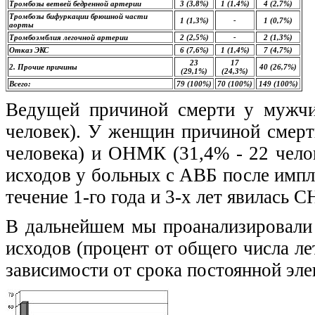
Тромбозы ветвей бедренной артерии
3 (3,8%)
1 (1,4%)
4 (2,7%)
Тромбозы бифуркации брюшной части
1 (1,3%)
-
1 (0,7%)
аорты
Тромбоэмблия легочной артерии
2 (2,5%)
-
2 (1,3%)
Отказ ЭКС
6 (7,6%)
1 (1,4%)
7 (4,7%)
23
17
2. Прочие причины
40 (26,7%)
(29,1%)
(24,3%)
Всего:
79 (100%)
70 (100%)
149 (100%)
Ведущей причиной смерти у мужчи
человек). У женщин причиной смерт
человека) и ОНМК (31,4% - 22 чело
исходов у больных с АВБ после имп
течение 1-го года и 3-х лет явилась 
В дальнейшем мы проанализировали
исходов (процент от общего числа л
зависимости от срока постоянной эле