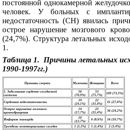
постоянной однокамерной желудочко
человек. У больных с имплантир
недостаточность (СН) явилась прич
острое нарушение мозгового кров
(24,7%). Структура летальных исход
1.
Таблица 1. Причины летальных ис
1990-1997гг.)
Причины смерти
Мужчины
Женщины
Всего
1. Заболевание сердечно-сосудистой
56
53
109 (73,3%)
системы
(70,9%)
(75,7%)
19
22
Сердечная недостаточность
41 (27,6%)
(24,1%)
(31,4%)
Острое нарушение мозгового
14
22
36 (24,2%)
кровообращения
(17,7%)
(31,4%)
10
Инфаркт миокарда
6 (8,6%)
16 (10,7%)
(12,7%)
Тромбозы мезентериальных сосудов
1 (1,3%)
1 (1,4%)
2 (1,4%)