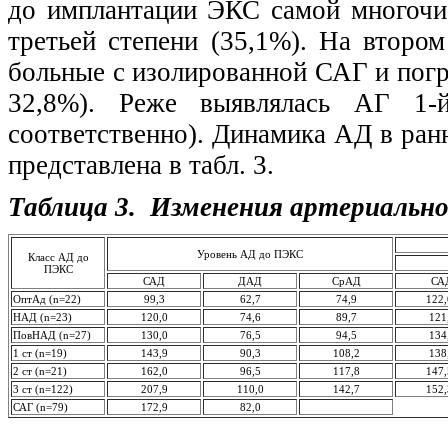
до имплантации ЭКС самой многочи
третьей степени (35,1%). На втором
больные с изолированной САГ и погр
32,8%). Реже выявлялась АГ 1
соответственно). Динамика АД в ран
представлена в табл. 3.
Таблица 3. Изменения артериальног
Уровень АД до ПЭКС
Класс АД до
ПЭКС
САД
ДАД
СрАД
СА
ОптАд (n=22)
99,3
62,7
74,9
122,
НАД (n=23)
120,0
74,6
89,7
121
ПовНАД (n=27)
130,0
76,5
94,5
134
1 ст (n=19)
143,9
90,3
108,2
138
2 ст (n=21)
162,0
96,5
117,8
147,
3 ст (n=122)
207,9
110,0
142,7
152,
САГ (n=79)
172,9
82,0