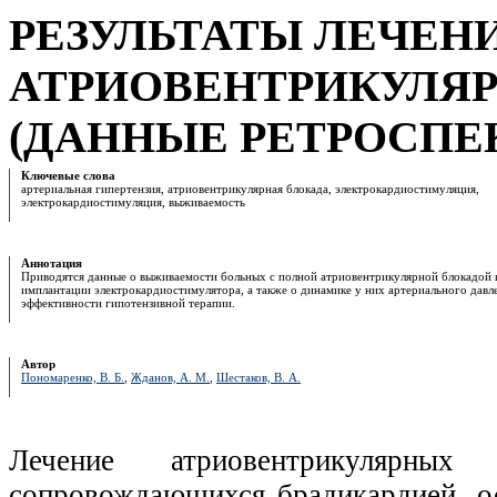
РЕЗУЛЬТАТЫ ЛЕЧЕН
АТРИОВЕНТРИКУЛЯ
(ДАННЫЕ РЕТРОСПЕ
Ключевые слова
артериальная гипертензия, атриовентрикулярная блокада, электрокардиостимуляция,
электрокардиостимуляция, выживаемость
Аннотация
Приводятся данные о выживаемости больных с полной атриовентрикулярной блокадой 
имплантации электрокардиостимулятора, а также о динамике у них артериального давл
эффективности гипотензивной терапии.
Автор
Пономаренко, В. Б.
,
Жданов, А. М.
,
Шестаков, В. А.
Лечение атриовентрикулярны
сопровождающихся брадикардией, ос