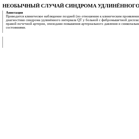
НЕОБЫЧНЫЙ СЛУЧАЙ СИНДРОМА УДЛИНЁННОГО
Аннотация
Приводится клиническое наблюдение поздней (по отношению к клиническим проявлени
диагностики синдрома удлинённого интервала QT у больной с фибромышечной диспла
правой почечной артерии, эпизодами повышения артериального давления и синкопаль
состояниями.