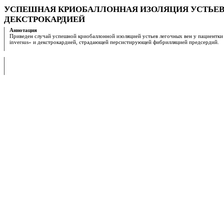
УСПЕШНАЯ КРИОБАЛЛОННАЯ ИЗОЛЯЦИЯ УСТЬЕВ Л
ДЕКСТРОКАРДИЕЙ
Аннотация
Приведен случай успешной криобаллонной изоляцией устьев легочных вен у пациентки с
inversus» и декстрокардией, страдающей персистирующей фибрилляцией предсердий.