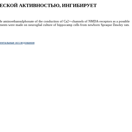
СКОЙ АКТИВНОСТЬЮ, ИНГИБИРУЕТ
ide aminoethansulphonate of the conduction of Ca2+-channels of NMDA‑receptors as a possible
ments were made on neuroglial culture of hippocamp cells from newborn Spraque Dawley rats.
ентальные исследования