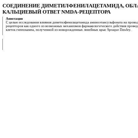
СОЕДИНЕНИЕ ДИМЕТИЛФЕНИЛАЦЕТАМИДА, ОБЛ
КАЛЬЦИЕВЫЙ ОТВЕТ NMDA-РЕЦЕПТОРА
Аннотация
С целью исследования влияния диметилфенилацетамида аминоэтансульфоната на пров
рецепторов как одного из возможных механизмов фармакологического действия провед
клеток гиппокампа, полученной из новорожденных линейных крыс Spraque Dawley.