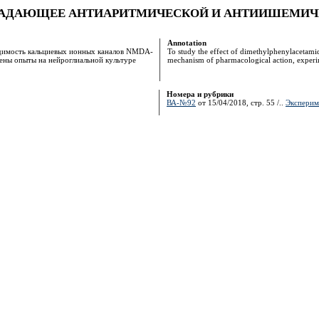
АДАЮЩЕЕ АНТИАРИТМИЧЕСКОЙ И АНТИИШЕМИЧЕ
Annotation
одимость кальциевых ионных каналов NMDA-
To study the effect of dimethylphenylacetam
ены опыты на нейроглиальной культуре
mechanism of pharmacological action, experi
Номера и рубрики
ВА-№92
от 15/04/2018, стр. 55 /..
Эксперим