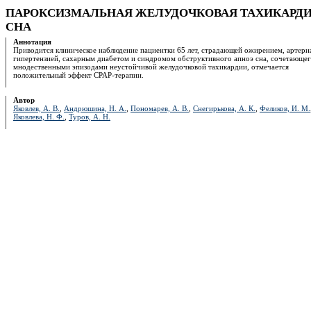
ПАРОКСИЗМАЛЬНАЯ ЖЕЛУДОЧКОВАЯ ТАХИКАРДИ
СНА
Аннотация
Приводится клиническое наблюдение пациентки 65 лет, страдающей ожирением, артери
гипертензией, сахарным диабетом и синдромом обструктивного апноэ сна, сочетающег
мнодественными эпизодами неустойчивой желудочковой тахикардии, отмечается
положительный эффект СРАР-терапии.
Автор
Яковлев, А. В.
,
Андрюшина, Н. А.
,
Пономарев, А. В.
,
Снегирькова, А. К.
,
Феликов, И. М.
Яковлева, Н. Ф.
,
Туров, А. Н.