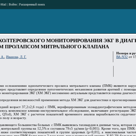
-Mail
|
Войти
|
Расширенный поиск
ОЛТЕРОВСКОГО МОНИТОРИРОВАНИЯ ЭКГ В ДИАГ
М ПРОЛАПСОМ МИТРАЛЬНОГО КЛАПАНА
Номера и ру
 А.
,
Иванова, Л. Г.
ВА-N32
от 15
ыми осложнениями идиопатического пролапса митрального клапана (ПМК) являются наруш
ерес представляет определение патогенетических механизмов развития аритмий с помощь
го мониторирования ЭКГ (ХМ ЭКГ) несомненно актуальным представляется оценка диагност
определения возможностей применения метода ХМ ЭКГ для диагностики и прогнозировани
едний возраст 37,2±2,6 года) с ПМК, верифицированным эхокардиографическим методом, п
лось комплексное клинико-инструментальное обследование, включавшее регистрацию ЭКГ
 QTcd), ХМ ЭКГ с расчетом показателей временного анализа вариабельности сердечног
о полу и возрасту.
вляющего большинства больных с ПМК выявлялась тахикардия в дневные часы, которая сост
 контрольной группы на 12,5% и составила 79±5 уд/мин (р<0,001). Кроме того, при ПМК 
 ниже соответствующих показателей в группе здоровых (р<0,01), а максимальная часто
речались при ПМК более чем в 2 раза чаще, чем в контрольной группе. У 92,2% больных 