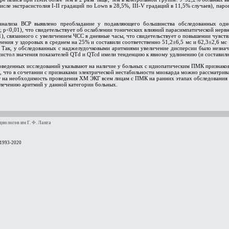
числе экстрасистолия I-II градаций по Lown в 28,5%, III-V градаций в 11,5% случаев), п
анализа ВСР выявлено преобладание у подавляющего большинства обследованных одн
; p<0,01), что свидетельствует об ослаблении тонических влияний парасимпатической нервн
1), связанного с увеличением ЧСС в дневные часы, что свидетельствует о повышении чувс
ения у здоровых в среднем на 25% и составили соответственно 51,2±6,5 мс и 62,3±2,6 мс
. Так, у обследованных с наджелудочковыми аритмиями увеличение дисперсии было незнач
истол значения показателей QTd и QTcd имели тенденцию к явному удлинению (и составили 
оведенных исследований указывают на наличие у больных с идиопатическим ПМК признаков
, что в сочетании с признаками электрической нестабильности миокарда можно рассматрив
 на необходимость проведения ХМ ЭКГ всем лицам с ПМК на ранних этапах обследования 
лечению аритмий у данной категории больных.
иологов им Г. Ф. Ланга
 1993-2020