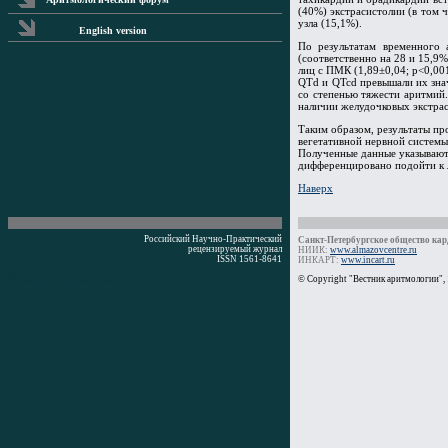
(40%) экстрасистолии (в том 
узла (15,1%).
English version
По результатам временного 
(соответственно на 28 и 15,9%
лиц с ПМК (1,89±0,04; р<0,00
QTd и QTcd превышали их знач
со степенью тяжести аритмий
наличии желудочковых экстрас
Таким образом, результаты пр
вегетативной нервной системы
Полученные данные указывают
дифференцировано подойти к 
Наверх
Российский Научно-Практический
Санкт-Петербургское общество кард
рецензируемый журнал
НИИК:
www.almazovcentre.ru
ISSN 1561-8641
ИНКАРТ:
www.incart.ru
Время генерации: 0 мс
© Copyright "Вестник аритмологии",