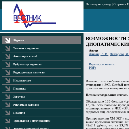
На главную страницу
|
Отправить E
ВОЗМОЖНОСТИ Х
Журнал
ДИОПАТИЧЕСКИ
Тематика журнала
Автор
Аникин, В. В.
,
Невзорова, И.
Аннотации статей
Версия для печати
Рубрикатор журнала
PDFs
Редакционная коллегия
Издательство
Известно, что наиболее част
стандартной ЭКГ. Особый инт
практике метода холтеровско
Подписка
Целью исследования
явилось 
Загрузки
Обследовано 165 больных (ср
12,7%. Всем больным проводи
Реклама в журнале
корригированных с ЧСС (QTc,
здоровых лиц, сопоставимых п
Правила
При проведении ХМ ЭКГ у пода
Требования к публикациям
также превышала значения лиц
42±2,1 уд/мин, что на 23,6%
тахикардии и брадикардии вст
Аритмологический форум