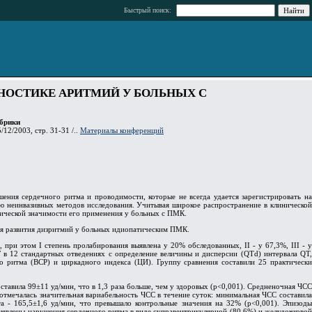
Быстрый поиск:
НОСТИКЕ АРИТМИЙ У БОЛЬНЫХ С
брики
/12/2003, стр. 31-31 /..
Материалы конференций
ения сердечного ритма и проводимости, которые не всегда удается зарегистрировать на
ю неинвазивных методов исследования. Учитывая широкое распространение в клинической
ической значимости его применения у больных с ПМК.
я развития дизритмий у больных идиопатическим ПМК.
ри этом I степень пролабирования выявлена у 20% обследованных, II - у 67,3%, III - у
 в 12 стандартных отведениях с определение величины и дисперсии (QTd) интервала QT,
о ритма (ВСР) и циркадного индекса (ЦИ). Группу сравнения составили 25 практически
авила 99±11 уд/мин, что в 1,3 раза больше, чем у здоровых (р<0,001). Средненочная ЧСС
отмечалась значительная вариабельность ЧСС в течение суток: минимальная ЧСС составила
та - 165,5±1,6 уд/мин, что превышало контрольные значения на 32% (p<0,001). Эпизоды
выявлены нарушения сердечного ритма в виде суправентрикулярной (80,6%) и желудочковой