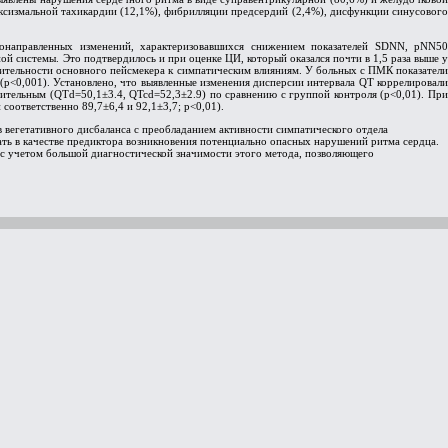
ароксизмальной тахикардии (12,1%), фибрилляции предсердий (2,4%), дисфункции синусового
онаправленных изменений, характеризовавшихся снижением показателей SDNN, pNN50
ой системы. Это подтвердилось и при оценке ЦИ, который оказался почти в 1,5 раза выше у
твительности основного пейсмекера к симпатическим влияниям. У больных с ПМК показатели
 (p<0,001). Установлено, что выявленные изменения дисперсии интервала QT коррелировали
ительным (QTd=50,1±3.4, QTcd=52,3±2.9) по сравнению с группой контроля (p<0,01). При
соответственно 89,7±6,4 и 92,1±3,7; p<0,01).
 вегетативного дисбаланса с преобладанием активности симпатического отдела
ать в качестве предиктора возникновения потенциально опасных нарушений ритма сердца.
с учетом большой диагностической значимости этого метода, позволяющего