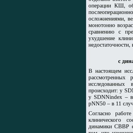
операции КШ, об
послеоперационн
осложнениями, в
монотонно возрас
сравнению с пр
ухудшение клини
недостаточности, 
с дин
В настоящем исс
рассмотренных 
исследованных
происходит: у SD
у SDNNindex – в
pNN50 – в 11 случ
Согласно работ
клинического с
динамики СВВР с
том, что изменен