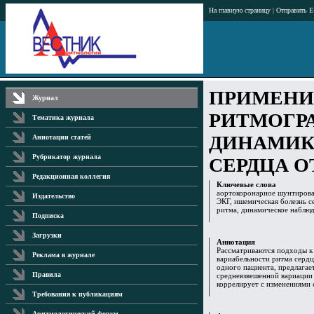
На главную страницу
|
Отправить E
ПРИМЕНИ
Журнал
РИТМОГР
Тематика журнала
ДИНАМИК
Аннотации статей
Рубрикатор журнала
СЕРДЦА 
Редакционная коллегия
Ключевые слова
аортокоронарное шунтирова
Издательство
ЭКГ, ишемическая болезнь с
ритма, динамическое наблю
Подписка
Загрузки
Аннотация
Рассматриваются подходы к 
Реклама в журнале
вариабельности ритма сердц
одного пациента, предлагае
Правила
средневзвешенной вариации
коррелирует с изменениями 
Требования к публикациям
Аритмологический форум