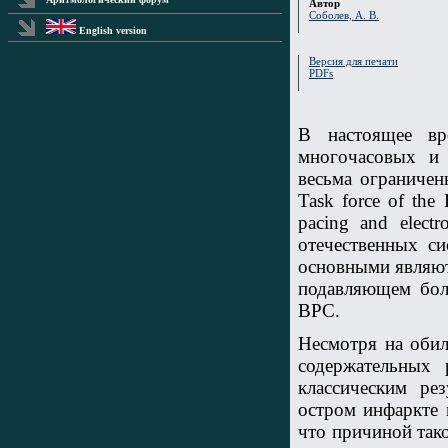
Автор
Соболев, А. В.
English version
Версия для печати
PDFs
В настоящее вр
многочасовых и 
весьма ограничен
Task force of the 
pacing and elect
отечественных си
основными являю
подавляющем бол
ВРС.
Несмотря на обил
содержательных 
классическим ре
остром инфаркте м
что причиной так