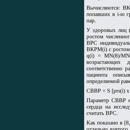
Вычисляются: ВК
попавших в i-ю г
пар.
У здоровых лиц 
ростом численног
ВРС индивидуаль
ВКРМ(i) с ростом
q(i) = MN(8)/MN
возрастающих 
соответственно р
пациента описы
определяемой рав
СВВР =
S
[prs(i) 
Параметр СВВР яв
сердца на иссле
считать ВРС.
Как показано в [
отдельно взятого