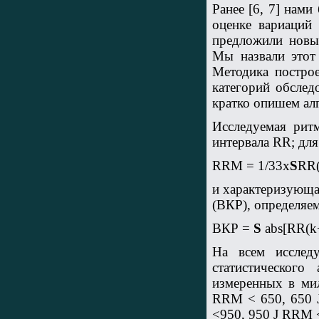
Ранее [6, 7] нам
оценке вариаций
предложили новы
Мы назвали этот
Методика постро
категорий обслед
кратко опишем ал
Исследуемая ритм
интервала RR; для
RRM = 1/33х
S
RR(
и характеризующа
(ВКР), определяе
ВКР =
S
abs[RR(k+
На всем исслед
статистическог
измеренных в мил
RRM < 650, 650
<950, 950
Ј
RRM <