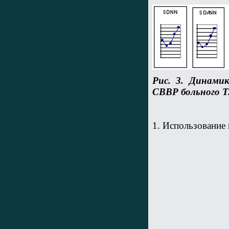
Рис. 3. Динами
СВВР больного Т.
1. Использовани