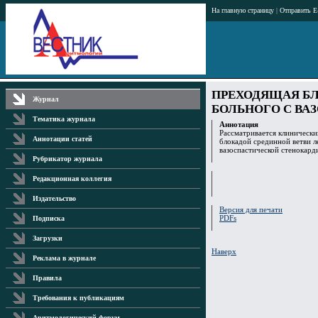
На главную страницу
|
Отправить E
ПРЕХОДЯЩАЯ БЛ
Журнал
БОЛЬНОГО С ВА
Тематика журнала
Аннотация
Рассматривается клинически
Аннотации статей
блокадой срединной ветви л
вазоспастической стенокард
Рубрикатор журнала
Редакционная коллегия
Издательство
Версия для печати
PDFs
Подписка
Загрузки
Наверх
Реклама в журнале
Правила
Требования к публикациям
Аритмологический форум