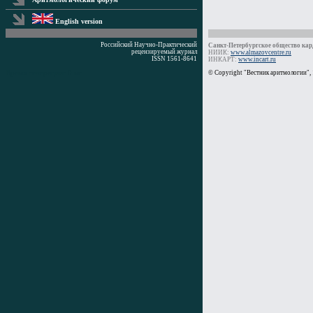
English version
Российский Научно-Практический
Санкт-Петербургское общество кард
рецензируемый журнал
НИИК:
www.almazovcentre.ru
ISSN 1561-8641
ИНКАРТ:
www.incart.ru
Время генерации: 0 мс
© Copyright "Вестник аритмологии",