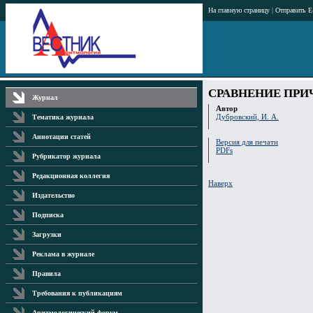
На главную страницу
|
Отправить E
СРАВНЕНИЕ ПРИ
Журнал
Автор
Дубровский, И. А.
Тематика журнала
Аннотации статей
Версия для печати
PDFs
Рубрикатор журнала
Редакционная коллегия
Наверх
Издательство
Подписка
Загрузки
Реклама в журнале
Правила
Требования к публикациям
Аритмологический форум