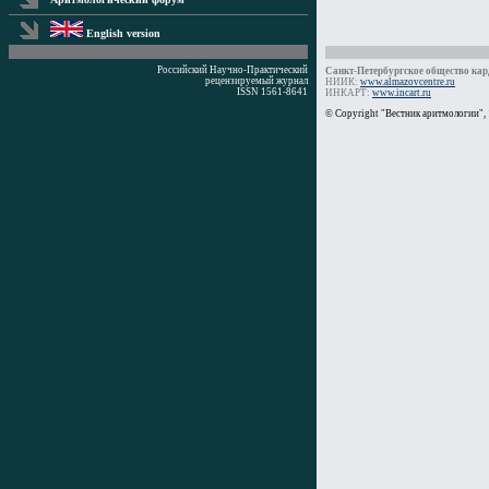
English version
Российский Научно-Практический
Санкт-Петербургское общество кард
рецензируемый журнал
НИИК:
www.almazovcentre.ru
ISSN 1561-8641
ИНКАРТ:
www.incart.ru
Время генерации: 0 мс
© Copyright "Вестник аритмологии",