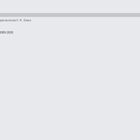
иологов им Г. Ф. Ланга
 1993-2020