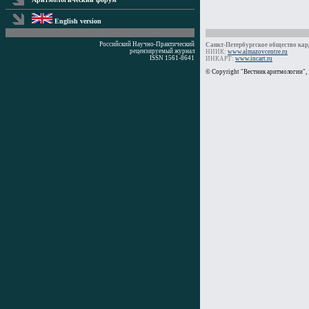
English version
Российский Научно-Практический
Санкт-Петербургское общество кард
рецензируемый журнал
НИИК:
www.almazovcentre.ru
ISSN 1561-8641
ИНКАРТ:
www.incart.ru
Время генерации: 1 мс
© Copyright "Вестник аритмологии",