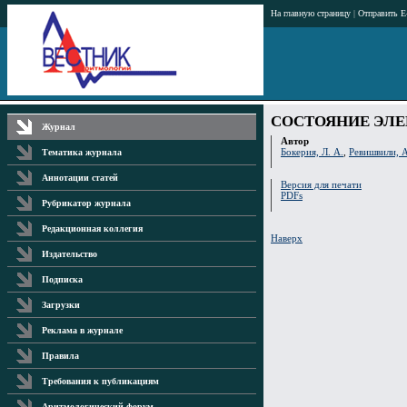
На главную страницу
|
Отправить E
СОСТОЯНИЕ ЭЛЕ
Журнал
Автор
Бокерия, Л. А.
,
Ревишвили, 
Тематика журнала
Аннотации статей
Версия для печати
PDFs
Рубрикатор журнала
Редакционная коллегия
Наверх
Издательство
Подписка
Загрузки
Реклама в журнале
Правила
Требования к публикациям
Аритмологический форум